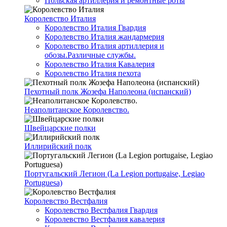
Польская артиллерия и ремонтные роты
Королевство Италия
Королевство Италия Гвардия
Королевство Италия жандармерия
Королевство Италия артиллерия и
обозы.Различные службы.
Королевство Италия Кавалерия
Королевство Италия пехота
Пехотный полк Жозефа Наполеона (испанский)
Неаполитанское Королевство.
Швейцарские полки
Иллирийский полк
Португальский Легион (La Legion portugaise, Legiao
Portuguesa)
Королевство Вестфалия
Королевство Вестфалия Гвардия
Королевство Вестфалия кавалерия