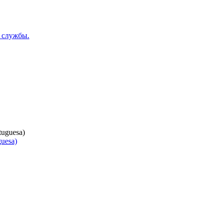
 службы.
uesa)