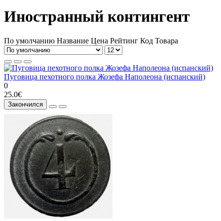
Иностранный контингент
По умолчанию
Название
Цена
Рейтинг
Код Товара
Пуговица пехотного полка Жозефа Наполеона (испанский)
0
25.0€
Закончился