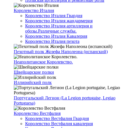
Польская артиллерия и ремонтные роты
Королевство Италия
Королевство Италия Гвардия
Королевство Италия жандармерия
Королевство Италия артиллерия и
обозы.Различные службы.
Королевство Италия Кавалерия
Королевство Италия пехота
Пехотный полк Жозефа Наполеона (испанский)
Неаполитанское Королевство.
Швейцарские полки
Иллирийский полк
Португальский Легион (La Legion portugaise, Legiao
Portuguesa)
Королевство Вестфалия
Королевство Вестфалия Гвардия
Королевство Вестфалия кавалерия