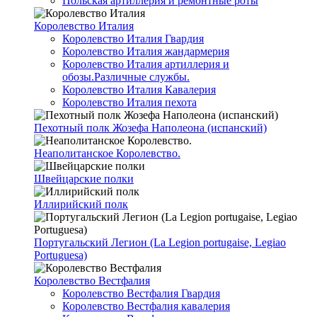
Польская артиллерия и ремонтные роты
Королевство Италия
Королевство Италия Гвардия
Королевство Италия жандармерия
Королевство Италия артиллерия и
обозы.Различные службы.
Королевство Италия Кавалерия
Королевство Италия пехота
Пехотный полк Жозефа Наполеона (испанский)
Неаполитанское Королевство.
Швейцарские полки
Иллирийский полк
Португальский Легион (La Legion portugaise, Legiao
Portuguesa)
Королевство Вестфалия
Королевство Вестфалия Гвардия
Королевство Вестфалия кавалерия